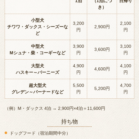
1泊
（1泊につ
日帰り
き）
小型犬
3,200
2,100
チワワ・ダックス・シーズーな
2,900円
円
円
ど
中型犬
3,900
3,100
3,600円
Mシュナ・柴・コーギーなど
円
円
大型犬
4,900
4,100
4,600円
ハスキー～バーニーズ
円
円
超大型犬
5,500
4,700
5,200円
グレデン～バーナードなど
円
円
（例）M・ダックス 4泊 → 2,900円×4泊＝11,600円
持ち物
ドッグフード（宿泊期間中分）